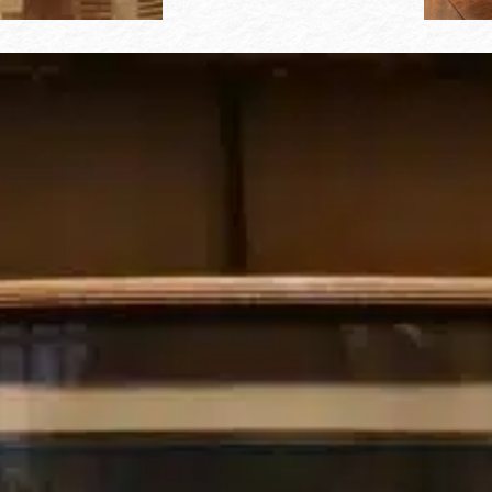
Marie-Louise
René
1858-1934