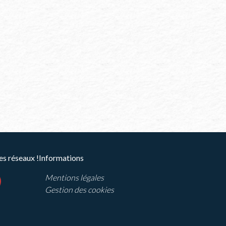
es réseaux !
Informations
Mentions légales
ram
outube
Gestion des cookies