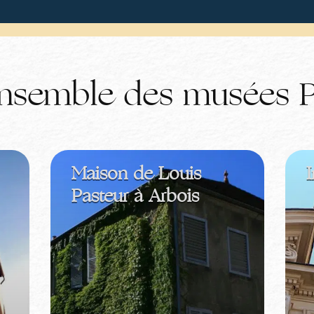
ensemble des musées P
Maison de Louis
I
Pasteur à Arbois