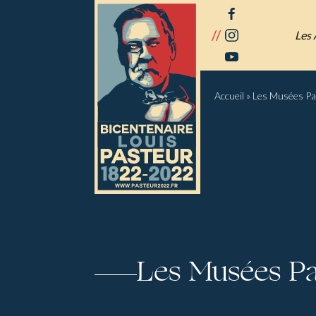
Panneau de gestion des cookies
facebook
//
instagram
Les 
youtube
Accueil
»
Les Musées Pa
Les Musées Pa