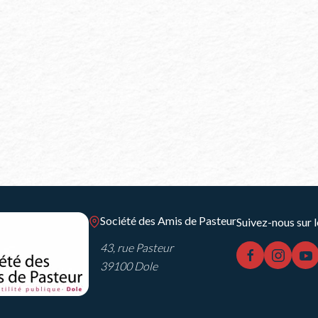
Société des Amis de Pasteur
Suivez-nous sur l
43, rue Pasteur
facebook
instag
y
39100 Dole