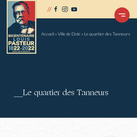
Panneau de gestion des cookies
//
facebook
instagram
youtube
OUVRIR
LE
MENU
Accueil
»
Ville de Dole
»
Le quartier des Tanneurs
Le quartier des Tanneurs