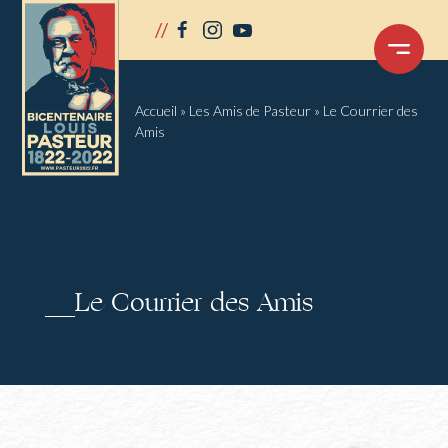
Panneau de gestion des cookies
//
facebook
instagram
youtube
OUVRIR
LE
MENU
Accueil
»
Les Amis de Pasteur
»
Le Courrier des
Amis
Le Courrier des Amis