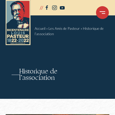
Panneau de gestion des cookies
//
facebook
instagram
youtube
OUVRIR
LE
MENU
Accueil
»
Les Amis de Pasteur
»
Historique de
l’association
Historique de
l’association