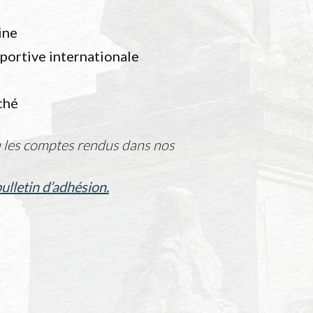
e
ine
sportive internationale
ché
u les comptes rendus dans nos
bulletin d’adhésion.