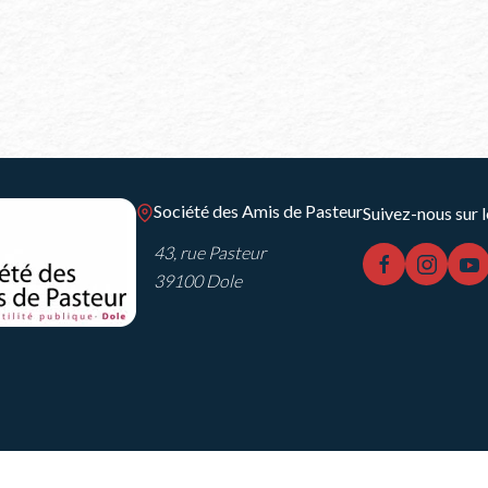
Société des Amis de Pasteur
Suivez-nous sur l
43, rue Pasteur
facebook
instag
y
39100 Dole