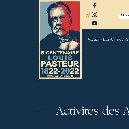
Panneau de gestion des cookies
facebook
//
instagram
Les 
youtube
Accueil
»
Les Amis de P
Activités des 