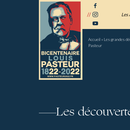
Panneau de gestion des cookies
facebook
//
instagram
Les 
youtube
Accueil
»
Les grandes d
Pasteur
Les découvert