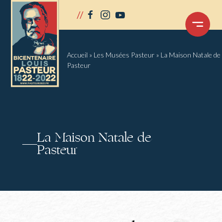
Panneau de gestion des cookies
//
facebook
instagram
youtube
OUVRIR
LE
MENU
Accueil
»
Les Musées Pasteur
»
La Maison Natale de
Pasteur
La Maison Natale de
Pasteur