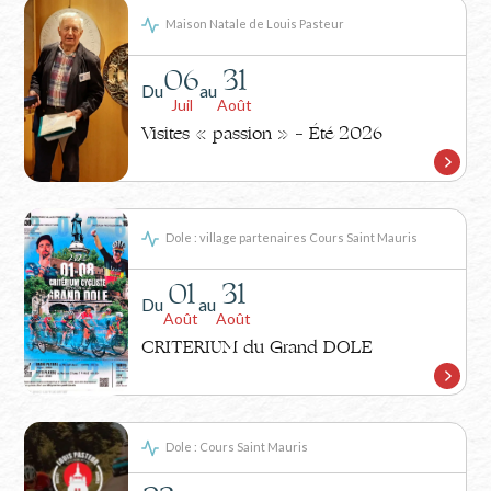
Maison Natale de Louis Pasteur
06
31
Du
au
Juil
Août
Visites « passion » – Été 2026
Dole : village partenaires Cours Saint Mauris
01
31
Du
au
Août
Août
CRITERIUM du Grand DOLE
Dole : Cours Saint Mauris