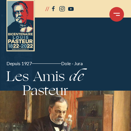
Panneau de gestion des cookies
//
facebook
instagram
youtube
OUVRIR
LE
MENU
Depuis 1927
Dole - Jura
Les Amis
de
Pasteur