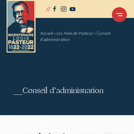
Panneau de gestion des cookies
//
facebook
instagram
youtube
OUVRIR
LE
MENU
Accueil
»
Les Amis de Pasteur
»
Conseil
d’administration
Conseil d’administration