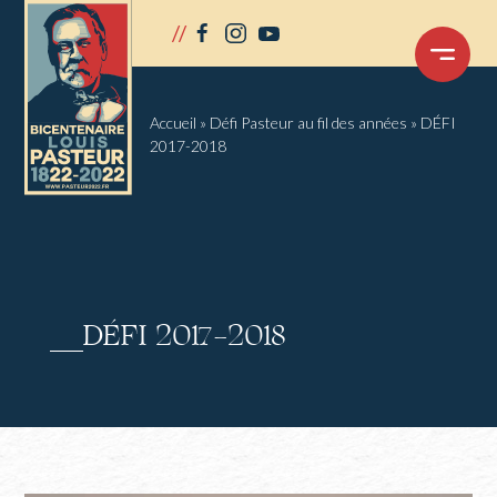
Panneau de gestion des cookies
//
facebook
instagram
youtube
OUVRIR
LE
MENU
Accueil
»
Défi Pasteur au fil des années
»
DÉFI
2017-2018
DÉFI 2017-2018