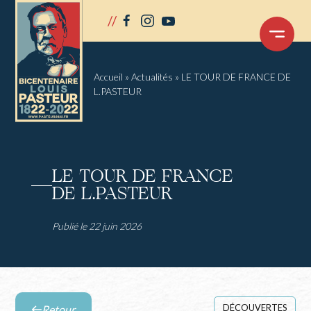
Panneau de gestion des cookies
//
facebook
instagram
youtube
OUVRIR
LE
MENU
Accueil
»
Actualités
»
LE TOUR DE FRANCE DE
L.PASTEUR
LE TOUR DE FRANCE
DE L.PASTEUR
Publié le 22 juin 2026
DÉCOUVERTES
Retour