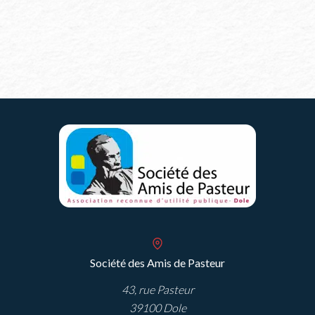
Chroniques
CHRONIQU
RCF:
RCF
JUIN
de
2026
Juillet
2026
Société des Amis de Pasteur
43, rue Pasteur
39100 Dole