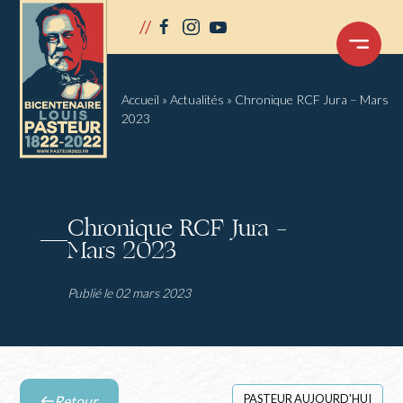
Panneau de gestion des cookies
//
facebook
instagram
youtube
OUVRIR
LE
MENU
Accueil
»
Actualités
»
Chronique RCF Jura – Mars
2023
Chronique RCF Jura –
Mars 2023
Publié le 02 mars 2023
PASTEUR AUJOURD'HUI
Retour