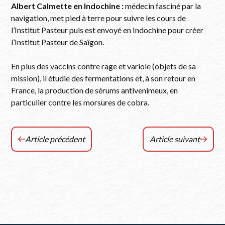
Albert Calmette en Indochine :
médecin fasciné par la
navigation, met pied à terre pour suivre les cours de
l’Institut Pasteur puis est envoyé en Indochine pour créer
l’Institut Pasteur de Saïgon.
En plus des vaccins contre rage et variole (objets de sa
mission), il étudie des fermentations et, à son retour en
France, la production de sérums antivenimeux, en
particulier contre les morsures de cobra.
Article précédent
Article suivant
Chroniques
Visites
RCF
« Passion »
Jura
Année
–
2023
Colloque
Épidémies
et