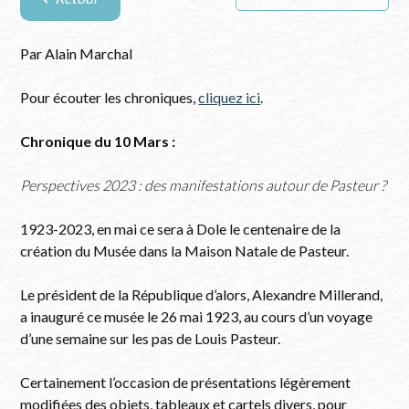
Retour
à
la
Par Alain Marchal
liste
des
Pour écouter les chroniques,
cliquez ici
.
articles
Chronique du 10 Mars :
Perspectives 2023 : des manifestations autour de Pasteur ?
1923-2023, en mai ce sera à Dole le centenaire de la
création du Musée dans la Maison Natale de Pasteur.
Le président de la République d’alors, Alexandre Millerand,
a inauguré ce musée le 26 mai 1923, au cours d’un voyage
d’une semaine sur les pas de Louis Pasteur.
Certainement l’occasion de présentations légèrement
modifiées des objets, tableaux et cartels divers, pour