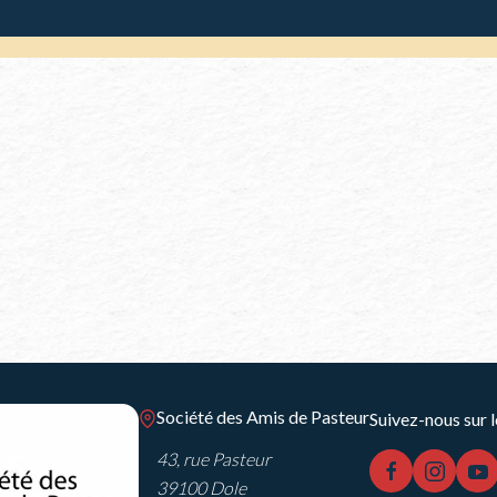
Société des Amis de Pasteur
Suivez-nous sur l
43, rue Pasteur
facebook
instag
y
39100 Dole