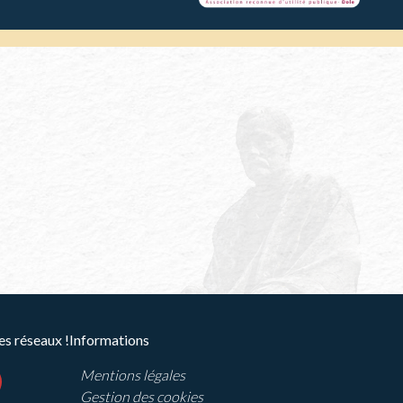
es réseaux !
Informations
Mentions légales
ram
outube
Gestion des cookies