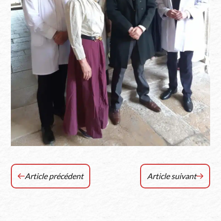
Article précédent
Article suivant
Présentation
Le
officielle
concours
du
d’éloquence
Timbre
des