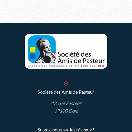
PASTEUR
lycées
2022
jurassiens
Société des Amis de Pasteur
43, rue Pasteur
39100 Dole
Suivez-nous sur les réseaux !