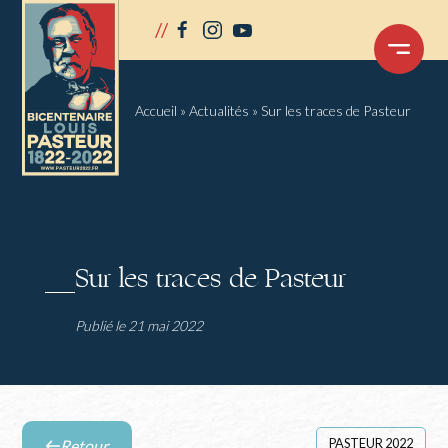
Panneau de gestion des cookies
//
facebook
instagram
youtube
OUVRIR
LE
MENU
Accueil
»
Actualités
»
Sur les traces de Pasteur
Sur les traces de Pasteur
Publié le 21 mai 2022
PASTEUR 2022
Retour