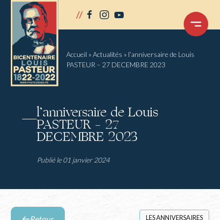
Panneau de gestion des cookies
//
facebook
instagram
youtube
OUVRIR
LE
MENU
Accueil
»
Actualités
»
l’anniversaire de Louis
PASTEUR – 27 DECEMBRE 2023
l’anniversaire de Louis
PASTEUR – 27
DECEMBRE 2023
Publié le 01 janvier 2024
LES ANNIVERSAIRES
Retour