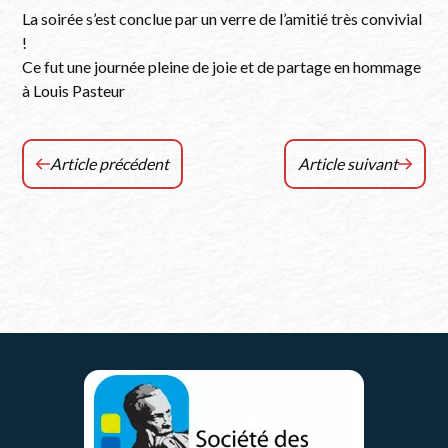
La soirée s’est conclue par un verre de l’amitié très convivial
!
Ce fut une journée pleine de joie et de partage en hommage
à Louis Pasteur
Article précédent
Article suivant
Chronique
Chroniques
RCF
RCF
Jura
Jura
–
–
DECEMBRE
Janvier
2023
2024