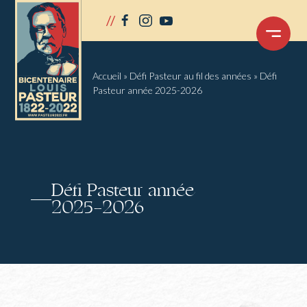
Panneau de gestion des cookies
//
facebook
instagram
youtube
OUVRIR
LE
MENU
Accueil
»
Défi Pasteur au fil des années
»
Défi
Pasteur année 2025-2026
Défi Pasteur année
2025-2026