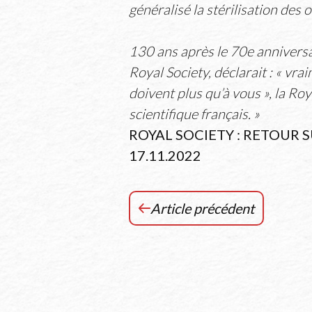
généralisé la stérilisation des 
130 ans après le 70e anniversai
Royal Society, déclarait : « vra
doivent plus qu’à vous », la Ro
scientifique français. »
ROYAL SOCIETY : RETOUR 
17.11.2022
Article précédent
Naissance
de
sa
fille
Camille