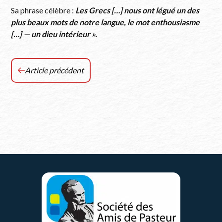
Sa phrase célèbre :
Les Grecs […] nous ont légué un des
plus beaux mots de notre langue, le mot enthousiasme
[…] — un dieu intérieur ».
Article précédent
Pasteur
et
les
vétérinaires