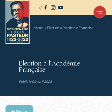
Panneau de gestion des cookies
//
facebook
instagram
youtube
OUVRIR
LE
MENU
Accueil
»
Election à l’Académie Française
Election à l’Académie
Française
Publié le 06 avril 2023
Retour