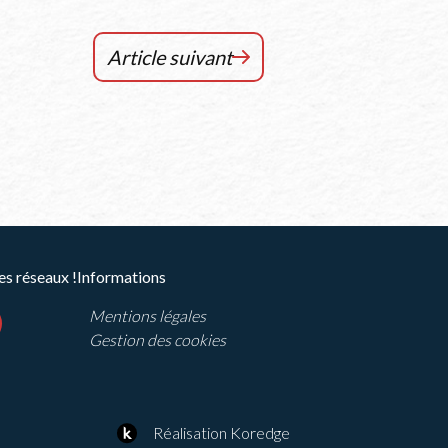
Article suivant
Chronique
RCF
Jura
–
DECEMBRE
2023
es réseaux !
Informations
Mentions légales
ram
outube
Gestion des cookies
Réalisation Koredge