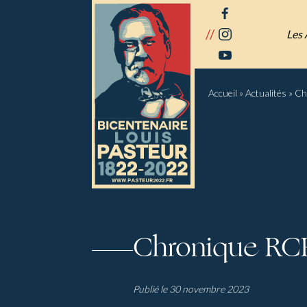
Panneau de gestion des cookies
facebook
//
instagram
Les 
youtube
Accueil
»
Actualités
»
Ch
Chronique RC
Publié le 30 novembre 2023