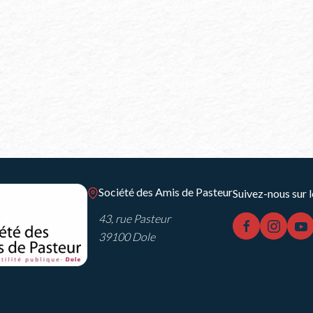
Société des Amis de Pasteur
Suivez-nous sur l
43, rue Pasteur
facebook
instag
y
39100 Dole