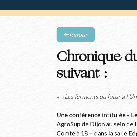
Retour
Retour
à
Chronique du
la
liste
suivant
:
des
articles
« »Les ferments du futur à l’Un
Une conférence intitulée « Le
AgroSup de Dijon au sein de 
Comté à 18H dans la salle Edg