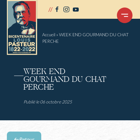
Panneau de gestion des cookies
//
facebook
instagram
youtube
OUVRIR
LE
MENU
Accueil
»
WEEK END GOURMAND DU CHAT
PERCHE
WEEK END
GOURMAND DU CHAT
PERCHE
Publié le 06 octobre 2025
Retour