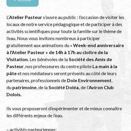
Retour
à
la
L’
Atelier Pasteur
s’ouvre au public : l’occasion de visiter les
liste
locaux de notre service pédagogique et de participer à des
des
activités scientifiques pour toute la famille sur le thème de
évènements
l’eau. Nous vous invitons nombreux à participer
gratuitement aux animations du «
Week-end anniversaire
à l’Atelier Pasteur » de 14h à 17h au cloître de la
Visitation
. Les bénévoles de la
Société des Amis de
Pasteur
, nos professeures du centre pilote
La main à la
pâte
et nos médiateurs seront présents au côté de leurs
partenaires, professionnels de
Dole
Environnement
,
du
patrimoine
, de la
Société Doléa,
de l’
Aviron Club
Dolois.
Ils vous proposeront d’expérimenter et de mieux connaître
les différents enjeux de l’eau.
– activités pasteuriennes: