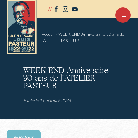
Panneau de gestion des cookies
//
facebook
instagram
youtube
OUVRIR
LE
MENU
Accueil
»
WEEK END Anniversaire 30 ans de
l’ATELIER PASTEUR
WEEK END Anniversaire
30 ans de l’ATELIER
PASTEUR
Publié le 11 octobre 2024
Retour