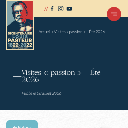
Panneau de gestion des cookies
//
facebook
instagram
youtube
OUVRIR
LE
MENU
Accueil
»
Visites « passion » – Été 2026
Visites « passion » – Été
2026
Publié le 08 juillet 2026
Retour