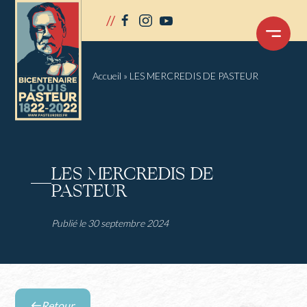
Panneau de gestion des cookies
//
facebook
instagram
youtube
OUVRIR
LE
MENU
Accueil
»
LES MERCREDIS DE PASTEUR
LES MERCREDIS DE
PASTEUR
Publié le 30 septembre 2024
Retour