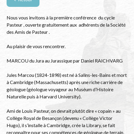
Retour
à
la
Nous vous invitons à la première conférence du cycle
liste
Pasteur , ouverte gratuitement aux adhérents de la Société
des
des Amis de Pasteur .
évènements
Au plaisir de vous rencontrer.
MARCOU du Jura au Jurassique par Daniel RAICHVARG
Jules Marcou (1824-1898) est né à Salins-les-Bains et mort
à Cambridge (Massachusetts) après une riche carrière de
géologue (géologue voyageur au Muséum d’Histoire
Naturelle puis à Harvard University).
Ami de Louis Pasteur, on devrait plutôt dire « copain » au
Collège Royal de Besançon (devenu « Collège Victor
Hugo), il s’installe à Cambridge, crée la Library, se fait
reconnaître pour ses compétences de géologue de terrain,