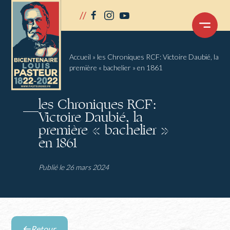
Panneau de gestion des cookies
//
facebook
instagram
youtube
OUVRIR
LE
MENU
Accueil
»
les Chroniques RCF: Victoire Daubié, la
première « bachelier » en 1861
les Chroniques RCF:
Victoire Daubié, la
première « bachelier »
en 1861
Publié le 26 mars 2024
Retour