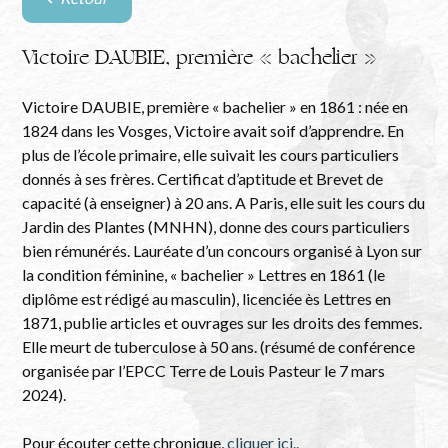
Retour
à
la
Victoire DAUBIE, première « bachelier »
liste
des
Victoire DAUBIE, première « bachelier » en 1861 : née en
évènements
1824 dans les Vosges, Victoire avait soif d’apprendre. En
plus de l’école primaire, elle suivait les cours particuliers
donnés à ses frères. Certificat d’aptitude et Brevet de
capacité (à enseigner) à 20 ans. A Paris, elle suit les cours du
Jardin des Plantes (MNHN), donne des cours particuliers
bien rémunérés. Lauréate d’un concours organisé à Lyon sur
la condition féminine, « bachelier » Lettres en 1861 (le
diplôme est rédigé au masculin), licenciée ès Lettres en
1871, publie articles et ouvrages sur les droits des femmes.
Elle meurt de tuberculose à 50 ans. (résumé de conférence
organisée par l’EPCC Terre de Louis Pasteur le 7 mars
2024).
Pour écouter cette chronique,
cliquer ici..