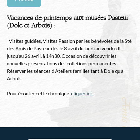
Retour
à
la
Vacances de printemps aux musées Pasteur
liste
(Dole et Arbois)
:
des
évènements
Visites guidées, Visites Passion par les bénévoles de la Sté
des Amis de Pasteur dès le 8 avril du lundi au vendredi
jusqu’au 26 avril, à 14h30. Occasion de découvrir les
nouvelles présentations des colletions permanentes.
Réserver les séances d’Ateliers familles tant à Dole qu’à
Arbois.
Pour écouter cette chronique,
cliquer ici..
Amis de Pasteur