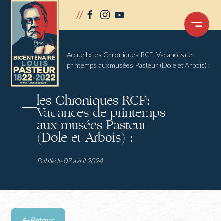
Panneau de gestion des cookies
//
facebook
instagram
youtube
OUVRIR
LE
MENU
Accueil
»
les Chroniques RCF: Vacances de
printemps aux musées Pasteur (Dole et Arbois) :
les Chroniques RCF:
Vacances de printemps
aux musées Pasteur
(Dole et Arbois) :
Publié le 07 avril 2024
Retour