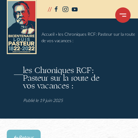
Panneau de gestion des cookies
//
facebook
instagram
youtube
OUVRIR
LE
MENU
Accueil
»
les Chroniques RCF: Pasteur sur la route
de vos vacances :
les Chroniques RCF:
Pasteur sur la route de
vos vacances :
Publié le 19 juin 2025
Retour