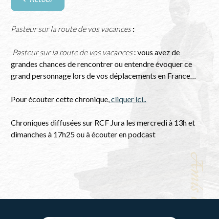
Retour
à
la
Pasteur sur la route de vos vacances
:
liste
des
Pasteur sur la route de vos vacances
: vous avez de
évènements
grandes chances de rencontrer ou entendre évoquer ce
grand personnage lors de vos déplacements en France…
Pour écouter cette chronique,
cliquer ici..
Chroniques diffusées sur RCF Jura les mercredi à 13h et
dimanches à 17h25 ou à écouter en podcast
Amis de Pasteur