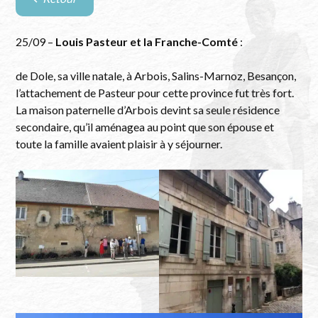
Retour
à
la
25/09 –
Louis Pasteur et la Franche-Comté
:
liste
des
de Dole, sa ville natale, à Arbois, Salins-Marnoz, Besançon,
évènements
l’attachement de Pasteur pour cette province fut très fort.
La maison paternelle d’Arbois devint sa seule résidence
secondaire, qu’il aménagea au point que son épouse et
toute la famille avaient plaisir à y séjourner.
Marnoz