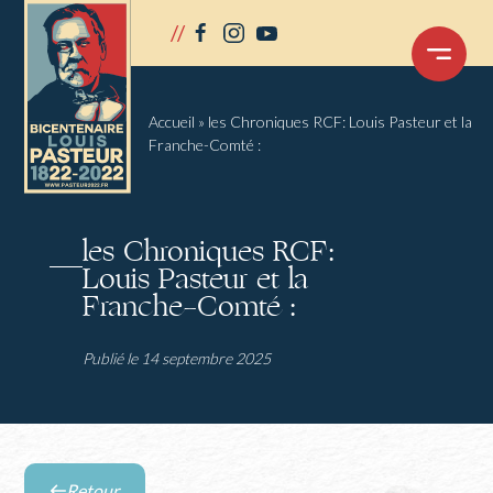
Panneau de gestion des cookies
//
facebook
instagram
youtube
OUVRIR
LE
MENU
Accueil
»
les Chroniques RCF: Louis Pasteur et la
Franche-Comté :
les Chroniques RCF:
Louis Pasteur et la
Franche-Comté :
Publié le 14 septembre 2025
Retour