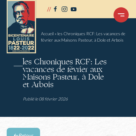
Panneau de gestion des cookies
//
facebook
instagram
youtube
OUVRIR
LE
MENU
Accueil
»
les Chroniques RCF: Les vacances de
février aux Maisons Pasteur, à Dole et Arbois
les Chroniques RCF: Les
vacances de février aux
Maisons Pasteur, à Dole
et Arbois
Publié le 08 février 2026
Retour