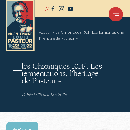
Panneau de gestion des cookies
//
facebook
instagram
youtube
OUVRIR
LE
MENU
Accueil
»
les Chroniques RCF: Les fermentations,
l’héritage de Pasteur –
les Chroniques RCF: Les
fermentations, l’héritage
de Pasteur –
Publié le 28 octobre 2025
Retour