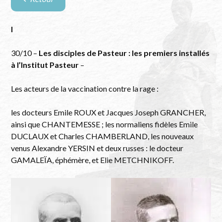
Retour
à
la
l
liste
des
30/10 –
Les disciples de Pasteur : les premiers installés
évènements
à l’Institut Pasteur
–
Les acteurs de la vaccination contre la rage :
les docteurs Emile ROUX et Jacques Joseph GRANCHER,
ainsi que CHANTEMESSE ; les normaliens fidèles Emile
DUCLAUX et Charles CHAMBERLAND, les nouveaux
venus Alexandre YERSIN et deux russes : le docteur
GAMALEÏA, éphémère, et Elie METCHNIKOFF.