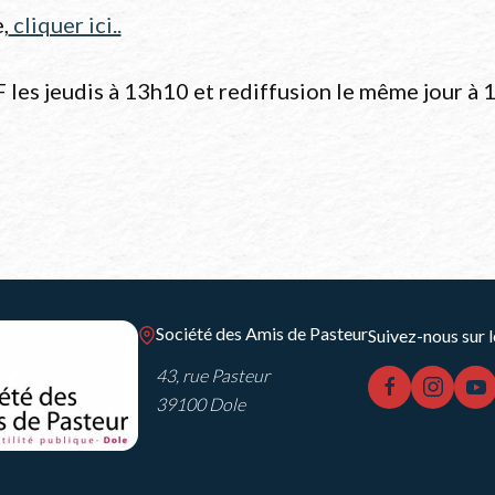
,
cliquer ici..
 les jeudis à 13h10 et rediffusion le même jour à 
Société des Amis de Pasteur
Suivez-nous sur l
43, rue Pasteur
facebook
instag
y
39100 Dole