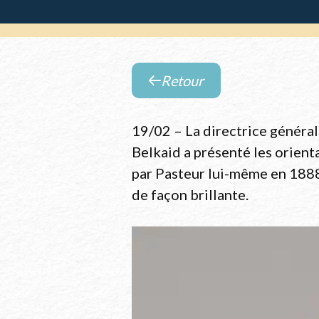
Retour
Retour
à
19/02 – La directrice générale
la
Belkaid a présenté les orient
liste
par Pasteur lui-même en 1888
des
de façon brillante.
évènements