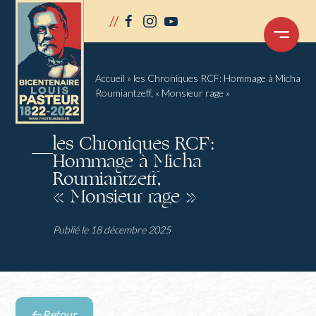
Panneau de gestion des cookies
//
facebook
instagram
youtube
OUVRIR
LE
MENU
Accueil
»
les Chroniques RCF: Hommage à Micha
Roumiantzeff, « Monsieur rage »
les Chroniques RCF:
Hommage à Micha
Roumiantzeff,
« Monsieur rage »
Publié le 18 décembre 2025
Retour