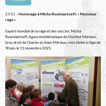
Retour
à
la
27/11 –
Hommage à Micha Roumiantzeff, « Monsieur
liste
rage »
des
évènements
Expert mondial de la rage et des vaccins, Micha
Roumiantzeff, figure emblématique de l’Institut Mérieux,
bras droit de Charles et Alain Mérieux, s’est éteint à l’âge de
90 ans le 11 novembre 2025.