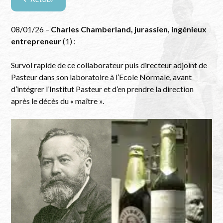
Retour
à
la
08/01/26 –
Charles Chamberland, jurassien, ingénieux
liste
entrepreneur
(1) :
des
évènements
Survol rapide de ce collaborateur puis directeur adjoint de
Pasteur dans son laboratoire à l’Ecole Normale, avant
d’intégrer l’Institut Pasteur et d’en prendre la direction
après le décès du « maître ».