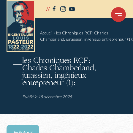
Panneau de gestion des cookies
//
facebook
instagram
youtube
OUVRIR
LE
MENU
Accueil
»
les Chroniques RCF: Charles
Chamberland, jurassien, ingénieux entrepreneur (1):
les Chroniques RCF:
Charles Chamberland,
jurassien, ingénieux
entrepreneur (1):
Publié le 18 décembre 2025
Retour