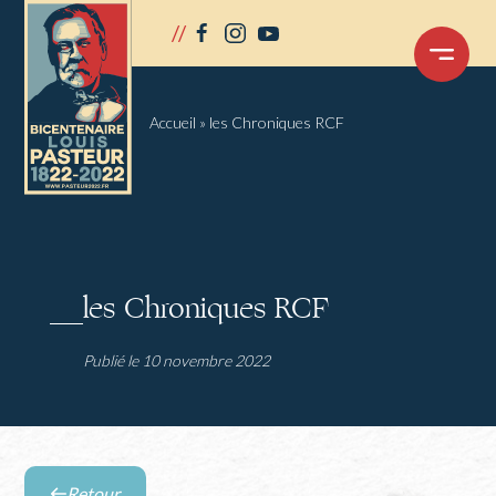
Panneau de gestion des cookies
//
facebook
instagram
youtube
OUVRIR
LE
MENU
Accueil
»
les Chroniques RCF
les Chroniques RCF
Publié le 10 novembre 2022
Retour