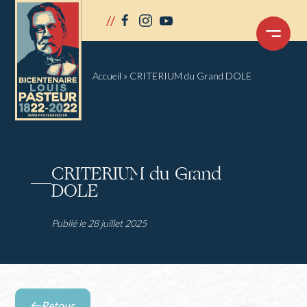
Panneau de gestion des cookies
//
facebook
instagram
youtube
OUVRIR
LE
MENU
Accueil
»
CRITERIUM du Grand DOLE
CRITERIUM du Grand
DOLE
Publié le 28 juillet 2025
Retour