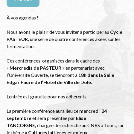
Retour
à
la
À vos agendas !
liste
des
Nous avons le plaisir de vous inviter à participer au
Cycle
évènements
PASTEUR,
une série de quatre conférences axées sur les
fermentations
Ces conférences, organisées dans le cadre des
«
Mercredis de PASTEUR »
en partenariat avec
l’Université Ouverte, se tiendront à
18h dans la Salle
Edgar Faure de l’Hôtel de Ville de Dole.
L’entrée est gratuite pour nos adhérents.
La première conférence aura lieu ce
mercredi 24
septembre
et sera présentée par
Élise
TANCOIGNE,
chargée de recherche au CNRS à Tours, sur
le thème
« Cultures laitières et enjeux