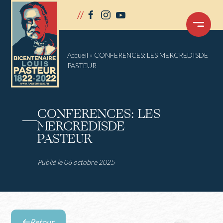
Panneau de gestion des cookies
//
facebook
instagram
youtube
OUVRIR
LE
MENU
Accueil
»
CONFERENCES: LES MERCREDISDE
PASTEUR
CONFERENCES: LES
MERCREDISDE
PASTEUR
Publié le 06 octobre 2025
Retour