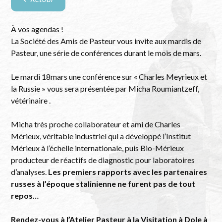
Retour
à
la
À vos agendas !
liste
La Société des Amis de Pasteur vous invite aux mardis de
des
Pasteur, une série de conférences durant le mois de mars.
évènements
Le mardi 18mars une conférence sur « Charles Meyrieux et
la Russie » vous sera présentée par Micha Roumiantzeff,
vétérinaire .
Micha très proche collaborateur et ami de Charles
Mérieux, véritable industriel qui a développé l’Institut
Mérieux à l’échelle internationale, puis Bio-Mérieux
producteur de réactifs de diagnostic pour laboratoires
d’analyses.
Les premiers rapports avec les partenaires
russes à l’époque stalinienne ne furent pas de tout
repos…
Rendez-vous à l’Atelier Pasteur à la Visitation à Dole à