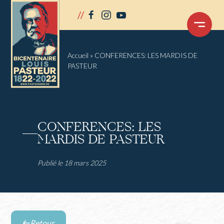
Panneau de gestion des cookies
//
facebook
instagram
youtube
OUVRIR
LE
MENU
Accueil
»
CONFERENCES: LES MARDIS DE
PASTEUR
CONFERENCES: LES
MARDIS DE PASTEUR
Publié le 18 mars 2025
Retour