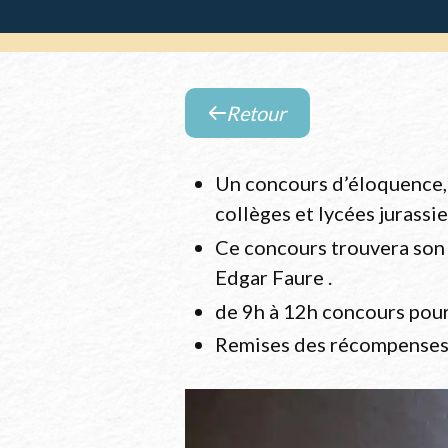
Retour
Retour
à
Un concours d’éloquence, 
la
collèges et lycées jurassi
liste
des
Ce concours trouvera son 
évènements
Edgar Faure .
de 9h à 12h concours pour 
Remises des récompenses e