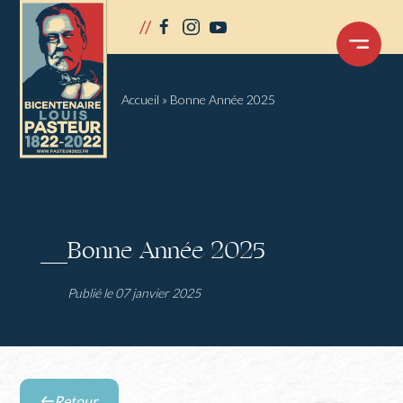
Panneau de gestion des cookies
//
facebook
instagram
youtube
OUVRIR
LE
MENU
Accueil
»
Bonne Année 2025
Bonne Année 2025
Publié le 07 janvier 2025
Retour