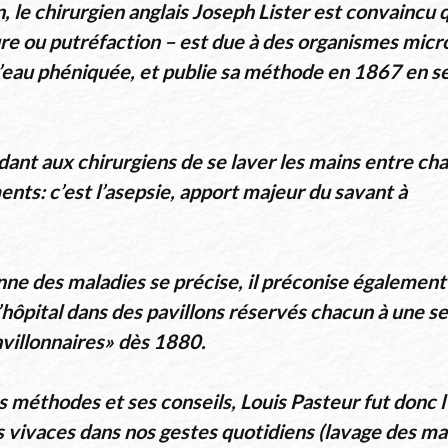
, le chirurgien anglais Joseph Lister est convaincu 
e ou putréfaction – est due à des organismes micro
 l’eau phéniquée, et publie sa méthode en 1867 en s
ant aux chirurgiens de se laver les mains entre cha
nts: c’est l’asepsie, apport majeur du savant à
nne des maladies se précise, il préconise également
’hôpital dans des pavillons réservés chacun à une se
avillonnaires» dès 1880.
 méthodes et ses conseils, Louis Pasteur fut donc l
s vivaces dans nos gestes quotidiens (lavage des ma