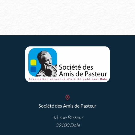
la
Légion
d’honneur
Société des Amis de Pasteur
43, rue Pasteur
39100 Dole