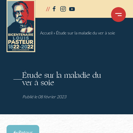
Panneau de gestion des cookies
//
facebook
instagram
youtube
OUVRIR
LE
MENU
Accueil
»
Étude sur la maladie du ver à soie
Étude sur la maladie du
ver à soie
Publié le 08 février 2023
Retour