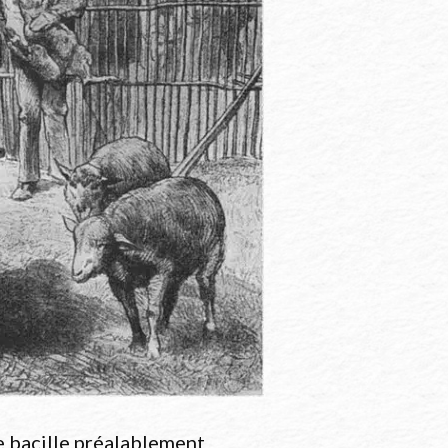
ell Füssli, Zürich, 1927,
e bacille préalablement