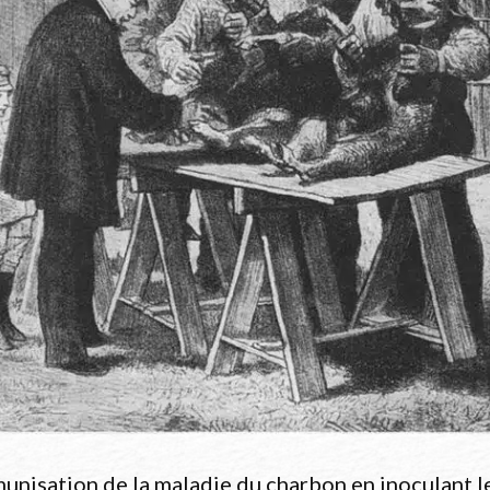
 (1836-1887) — KRUIF, Paul de. Mikrobenjäger. Or
munisation de la maladie du charbon en inoculant l