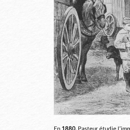
Par Auguste André Lançon
En
1880,
Pasteur étudie l’im