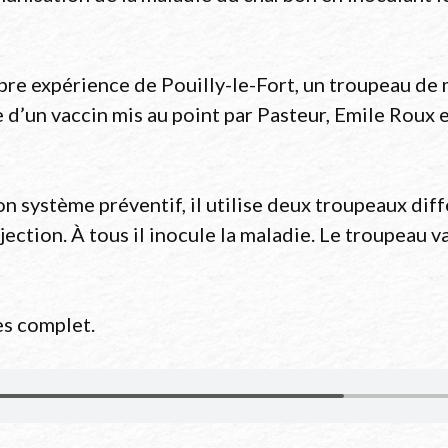
ic, https://commons.wikimedia.org/w/index.php?
lèbre expérience de Pouilly-le-Fort, un troupeau d
e d’un vaccin mis au point par Pasteur, Emile Roux 
n système préventif, il utilise deux troupeaux diff
njection. À tous il inocule la maladie. Le troupeau 
ès complet.