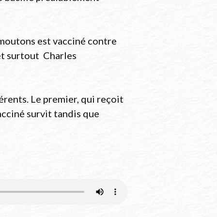
curid=5494541
e moutons est vacciné contre
et surtout Charles
érents. Le premier, qui reçoit
vacciné survit tandis que