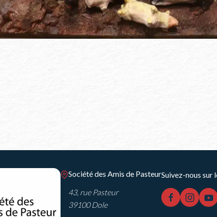
vitrine Maison Natale
Société des Amis de Pasteur
Suivez-nous sur l
43, rue Pasteur
facebook
instag
y
39100 Dole