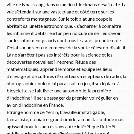
ville de Nha Trang, dans un ancien blockhaus désaffecté. La
vue s’étendait sur une vaste plage et côté terre sur les
contreforts montagneux. Sur le toit plat une coupole
abritait sa lunette astronomique. « s’acharner à connaître
les infiniment petits rend un peu ridicule de ne rien savoir
sur les infiniment grands dont tous les soirs je contemple
l’éclat sur un secteur immense de la voute céleste » disait-il.
Là ne s’arrêtent pas ses intérêts pour la science et les
découvertes nouvelles: il reprend l’étude des
mathématiques, apprend le morse et équipe les lieux
d’élevage et de cultures d’émetteurs-récepteurs de radio, la
photographie couleur lui paraissait un jeu, il se déplace à
bicyclette, se fait livrer une automobile, la première
d’Indochine ! Il sera passager du premier vol régulier en
avion d’Indochine en France.
Etrange homme ce Yersin, travailleur infatigable,
fantaisiste, opiniâtre, grand timide, aimant la solitude mais
agissant pour les autres sans autre intérêt que l’intérêt
public, curieux de tout et s’intéressant à tout ce qui