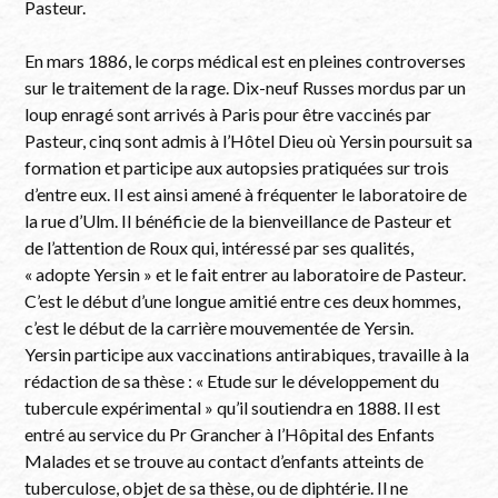
Pasteur.
En mars 1886, le corps médical est en pleines controverses
sur le traitement de la rage. Dix-neuf Russes mordus par un
loup enragé sont arrivés à Paris pour être vaccinés par
Pasteur, cinq sont admis à l’Hôtel Dieu où Yersin poursuit sa
formation et participe aux autopsies pratiquées sur trois
d’entre eux. Il est ainsi amené à fréquenter le laboratoire de
la rue d’Ulm. Il bénéficie de la bienveillance de Pasteur et
de l’attention de Roux qui, intéressé par ses qualités,
« adopte Yersin » et le fait entrer au laboratoire de Pasteur.
C’est le début d’une longue amitié entre ces deux hommes,
c’est le début de la carrière mouvementée de Yersin.
Yersin participe aux vaccinations antirabiques, travaille à la
rédaction de sa thèse : « Etude sur le développement du
tubercule expérimental » qu’il soutiendra en 1888. Il est
entré au service du Pr Grancher à l’Hôpital des Enfants
Malades et se trouve au contact d’enfants atteints de
tuberculose, objet de sa thèse, ou de diphtérie. Il ne