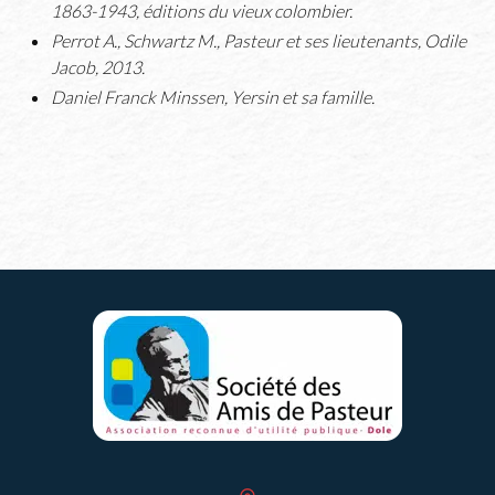
1863-1943, éditions du vieux colombier.
Perrot A., Schwartz M., Pasteur et ses lieutenants, Odile
Jacob, 2013.
Daniel Franck Minssen, Yersin et sa famille.