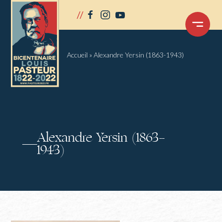
Panneau de gestion des cookies
//
facebook
instagram
youtube
OUVRIR
LE
MENU
Accueil
»
Alexandre Yersin (1863-1943)
Alexandre Yersin (1863-
1943)