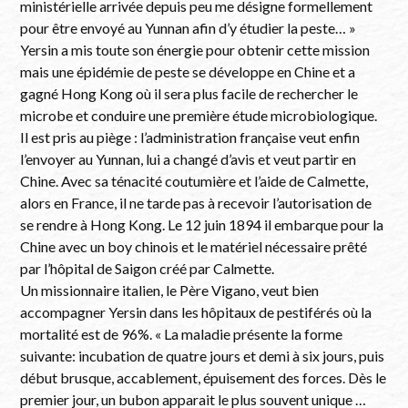
ministérielle arrivée depuis peu me désigne formellement
pour être envoyé au Yunnan afin d’y étudier la peste… »
Yersin a mis toute son énergie pour obtenir cette mission
mais une épidémie de peste se développe en Chine et a
gagné Hong Kong où il sera plus facile de rechercher le
microbe et conduire une première étude microbiologique.
Il est pris au piège : l’administration française veut enfin
l’envoyer au Yunnan, lui a changé d’avis et veut partir en
Chine. Avec sa ténacité coutumière et l’aide de Calmette,
alors en France, il ne tarde pas à recevoir l’autorisation de
se rendre à Hong Kong. Le 12 juin 1894 il embarque pour la
Chine avec un boy chinois et le matériel nécessaire prêté
par l’hôpital de Saigon créé par Calmette.
Un missionnaire italien, le Père Vigano, veut bien
accompagner Yersin dans les hôpitaux de pestiférés où la
mortalité est de 96%. « La maladie présente la forme
suivante: incubation de quatre jours et demi à six jours, puis
début brusque, accablement, épuisement des forces. Dès le
premier jour, un bubon apparait le plus souvent unique …