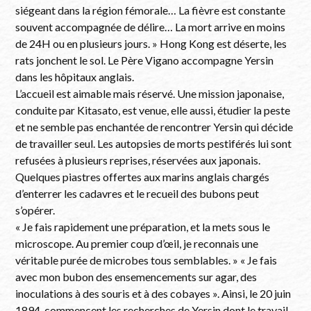
siégeant dans la région fémorale… La fièvre est constante
souvent accompagnée de délire… La mort arrive en moins
de 24H ou en plusieurs jours. » Hong Kong est déserte, les
rats jonchent le sol. Le Père Vigano accompagne Yersin
dans les hôpitaux anglais.
L’accueil est aimable mais réservé. Une mission japonaise,
conduite par Kitasato, est venue, elle aussi, étudier la peste
et ne semble pas enchantée de rencontrer Yersin qui décide
de travailler seul. Les autopsies de morts pestiférés lui sont
refusées à plusieurs reprises, réservées aux japonais.
Quelques piastres offertes aux marins anglais chargés
d’enterrer les cadavres et le recueil des bubons peut
s’opérer.
« Je fais rapidement une préparation, et la mets sous le
microscope. Au premier coup d’œil, je reconnais une
véritable purée de microbes tous semblables. » « Je fais
avec mon bubon des ensemencements sur agar, des
inoculations à des souris et à des cobayes ». Ainsi, le 20 juin
1894, commencent les recherches de Yersin dont le travail