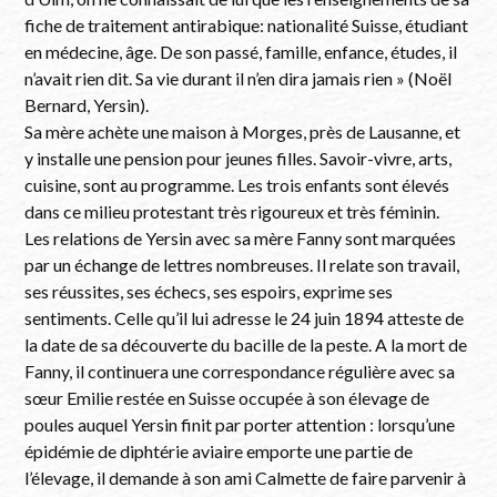
fiche de traitement antirabique: nationalité Suisse, étudiant
en médecine, âge. De son passé, famille, enfance, études, il
n’avait rien dit. Sa vie durant il n’en dira jamais rien » (Noël
Bernard, Yersin).
Sa mère achète une maison à Morges, près de Lausanne, et
y installe une pension pour jeunes filles. Savoir-vivre, arts,
cuisine, sont au programme. Les trois enfants sont élevés
dans ce milieu protestant très rigoureux et très féminin.
Les relations de Yersin avec sa mère Fanny sont marquées
par un échange de lettres nombreuses. Il relate son travail,
ses réussites, ses échecs, ses espoirs, exprime ses
sentiments. Celle qu’il lui adresse le 24 juin 1894 atteste de
la date de sa découverte du bacille de la peste. A la mort de
Fanny, il continuera une correspondance régulière avec sa
sœur Emilie restée en Suisse occupée à son élevage de
poules auquel Yersin finit par porter attention : lorsqu’une
épidémie de diphtérie aviaire emporte une partie de
l’élevage, il demande à son ami Calmette de faire parvenir à