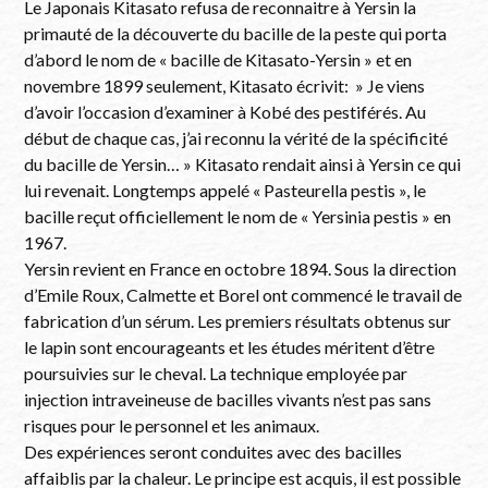
Le Japonais Kitasato refusa de reconnaitre à Yersin la
primauté de la découverte du bacille de la peste qui porta
d’abord le nom de « bacille de Kitasato-Yersin » et en
novembre 1899 seulement, Kitasato écrivit: » Je viens
d’avoir l’occasion d’examiner à Kobé des pestiférés. Au
début de chaque cas, j’ai reconnu la vérité de la spécificité
du bacille de Yersin… » Kitasato rendait ainsi à Yersin ce qui
lui revenait. Longtemps appelé « Pasteurella pestis », le
bacille reçut officiellement le nom de « Yersinia pestis » en
1967.
Yersin revient en France en octobre 1894. Sous la direction
d’Emile Roux, Calmette et Borel ont commencé le travail de
fabrication d’un sérum. Les premiers résultats obtenus sur
le lapin sont encourageants et les études méritent d’être
poursuivies sur le cheval. La technique employée par
injection intraveineuse de bacilles vivants n’est pas sans
risques pour le personnel et les animaux.
Des expériences seront conduites avec des bacilles
affaiblis par la chaleur. Le principe est acquis, il est possible